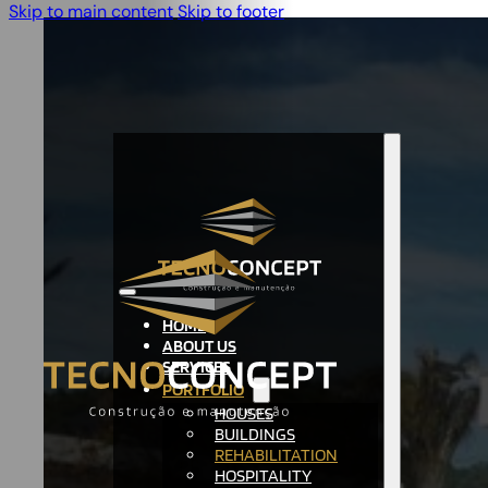
Skip to main content
Skip to footer
HOME
ABOUT US
SERVICES
PORTFOLIO
HOUSES
BUILDINGS
REHABILITATION
HOSPITALITY