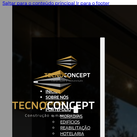
Saltar para o conteúdo principal
Ir para o footer
INÍCIO
SOBRE NÓS
SERVIÇOS
PORTEFÓLIO
MORADIAS
EDIFÍCIOS
REABILITAÇÃO
HOTELARIA