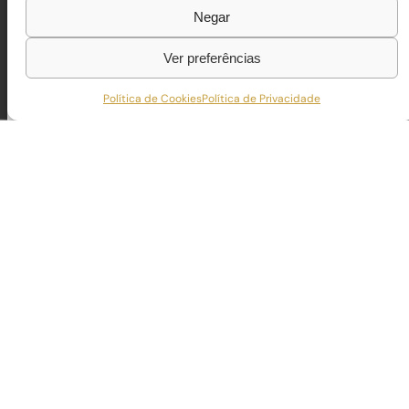
Negar
Ver preferências
Política de Cookies
Política de Privacidade
VALE COVO 14
O projeto Vale Covo, reflete uma abordagem moderna e 
Trata-se de uma moradia térrea que privilegia o confor
através de espaços amplos, luz natural abundante e mat
Cada detalhe, desde a escolha dos revestimentos à exe