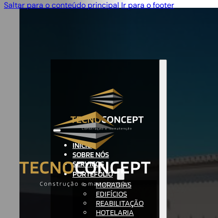
Saltar para o conteúdo principal
Ir para o footer
INÍCIO
SOBRE NÓS
SERVIÇOS
PORTEFÓLIO
MORADIAS
EDIFÍCIOS
REABILITAÇÃO
HOTELARIA