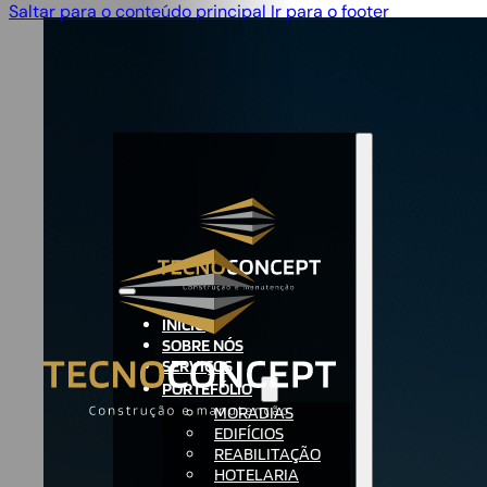
Saltar para o conteúdo principal
Ir para o footer
INÍCIO
SOBRE NÓS
SERVIÇOS
PORTEFÓLIO
MORADIAS
EDIFÍCIOS
REABILITAÇÃO
HOTELARIA