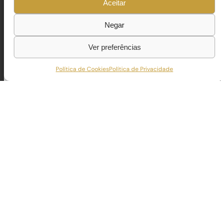
Aceitar
Negar
Ver preferências
Política de Cookies
Política de Privacidade
TERRAÇOS QUINTÃO
É um empreendimento residencial de arquitetura vangua
TECNOCONCEPT, S.A. é a responsável pela execução da 
durabilidade e inovação técnica em todas as fases da o
O projeto inclui ainda uma piscina panorâmica na cobe
caracteriza a empresa.