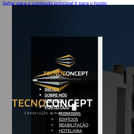
Saltar para o conteúdo principal
Ir para o footer
INÍCIO
SOBRE NÓS
SERVIÇOS
PORTEFÓLIO
MORADIAS
EDIFÍCIOS
REABILITAÇÃO
HOTELARIA