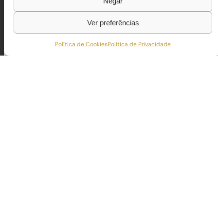
Negar
Ver preferências
Política de Cookies
Política de Privacidade
TERRAÇOS ATLÂNTICO
A TECNOCONCEPT, S.A. foi responsável pela construção 
residencial de grande escala que evidencia a capacid
complexas.
O projeto envolveu estrutura de betão armado, alvena