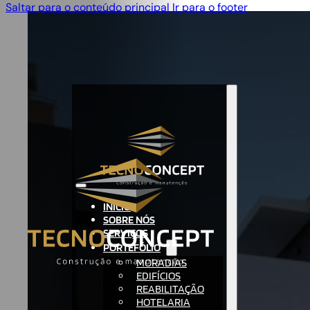
Saltar para o conteúdo principal
Ir para o footer
INÍCIO
SOBRE NÓS
SERVIÇOS
PORTEFÓLIO
MORADIAS
EDIFÍCIOS
REABILITAÇÃO
HOTELARIA