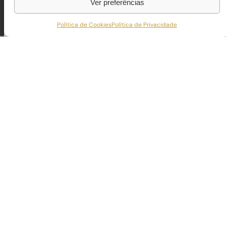
Ver preferências
Política de Cookies
Política de Privacidade
STA LUZIA 12
Localizado em Santa Luzia, este conjunto habitacional 
construtivas que aliam design atual, eficiência e confort
Cada moradia foi pensada para proporcionar funcional
privativas e uma relação fluida entre interior e exterior.
O resultado é um projeto equilibrado e duradouro, qu
de qualidade superior adaptadas ao estilo de vida con