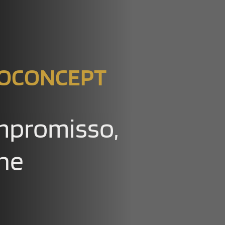
NOCONCEPT
mpromisso,
lhe