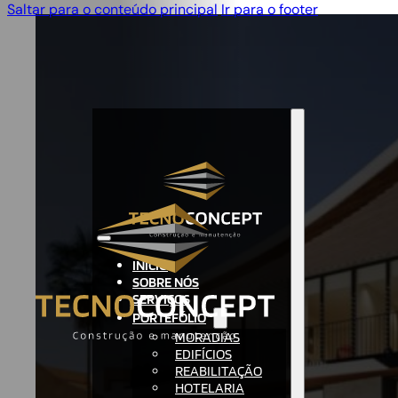
Saltar para o conteúdo principal
Ir para o footer
INÍCIO
SOBRE NÓS
SERVIÇOS
PORTEFÓLIO
MORADIAS
EDIFÍCIOS
REABILITAÇÃO
HOTELARIA