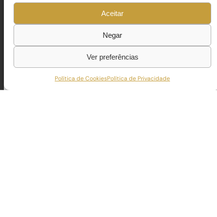
Aceitar
Negar
Ver preferências
Política de Cookies
Política de Privacidade
MONTE LEMOS 26 E 27
Obra em progresso com enfoque na execução estrutura
Um projeto que reflete a capacidade da TECNOCONCEPT 