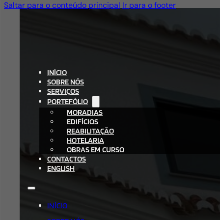
Saltar para o conteúdo principal
Ir para o footer
INÍCIO
SOBRE NÓS
SERVIÇOS
PORTEFÓLIO
MORADIAS
EDIFÍCIOS
REABILITAÇÃO
HOTELARIA
OBRAS EM CURSO
CONTACTOS
ENGLISH
INÍCIO