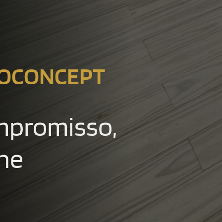
NOCONCEPT
mpromisso,
lhe