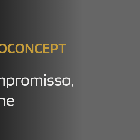
NOCONCEPT
mpromisso,
lhe