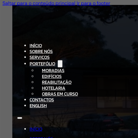
Saltar para o conteúdo principal
Ir para o footer
INÍCIO
SOBRE NÓS
SERVIÇOS
PORTEFÓLIO
MORADIAS
EDIFÍCIOS
REABILITAÇÃO
HOTELARIA
OBRAS EM CURSO
CONTACTOS
ENGLISH
INÍCIO